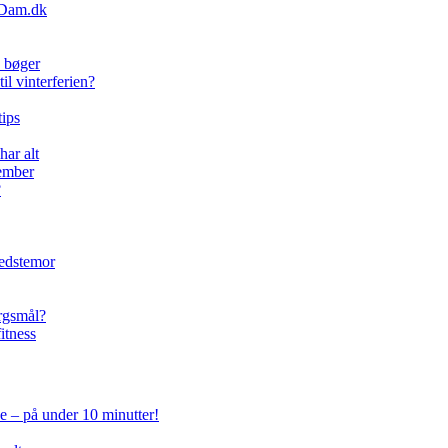
amDam.dk
e bøger
l vinterferien?
ips
har alt
cember
?
bedstemor
ørgsmål?
itness
e – på under 10 minutter!