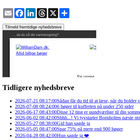
Email
Facebook
LinkedIn
Threads
X
Share
Tilmeld fremtidige nyhedsbreve
Tidligere nyhedsbreve
2026-07-21 08:17:00
Sådan får du tid til at læse, når du holde
2026-07-08 08:24:00
6 bøger til kufferten på under 250 sider
2026-06-17 08:43:00
Disse 12 ting er uundværlige til din somm
2026-06-02 08:42:00
Shhh...! Vi tyvstarter Bornholms næste s
2026-05-27 08:38:00
Gid han sagde ja
2026-05-05 08:47:00
Spar 75% på mere end 900 bøger
2026-04-28 08:42:00
Hun sagde ja ❤️