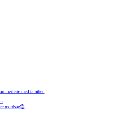
r sommerferie med familien
er
tore mordsag🤫