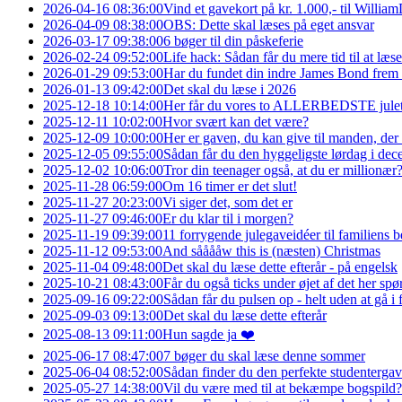
2026-04-16 08:36:00
Vind et gavekort på kr. 1.000,- til Willi
2026-04-09 08:38:00
OBS: Dette skal læses på eget ansvar
2026-03-17 09:38:00
6 bøger til din påskeferie
2026-02-24 09:52:00
Life hack: Sådan får du mere tid til at læs
2026-01-29 09:53:00
Har du fundet din indre James Bond frem ti
2026-01-13 09:42:00
Det skal du læse i 2026
2025-12-18 10:14:00
Her får du vores to ALLERBEDSTE julet
2025-12-11 10:02:00
Hvor svært kan det være?
2025-12-09 10:00:00
Her er gaven, du kan give til manden, der 
2025-12-05 09:55:00
Sådan får du den hyggeligste lørdag i de
2025-12-02 10:06:00
Tror din teenager også, at du er millionær
2025-11-28 06:59:00
Om 16 timer er det slut!
2025-11-27 20:23:00
Vi siger det, som det er
2025-11-27 09:46:00
Er du klar til i morgen?
2025-11-19 09:39:00
11 forrygende julegaveidéer til familiens 
2025-11-12 09:53:00
And sååååw this is (næsten) Christmas
2025-11-04 09:48:00
Det skal du læse dette efterår - på engelsk
2025-10-21 08:43:00
Får du også ticks under øjet af det her sp
2025-09-16 09:22:00
Sådan får du pulsen op - helt uden at gå i f
2025-09-03 09:13:00
Det skal du læse dette efterår
2025-08-13 09:11:00
Hun sagde ja ❤️
2025-06-17 08:47:00
7 bøger du skal læse denne sommer
2025-06-04 08:52:00
Sådan finder du den perfekte studentergav
2025-05-27 14:38:00
Vil du være med til at bekæmpe bogspild?