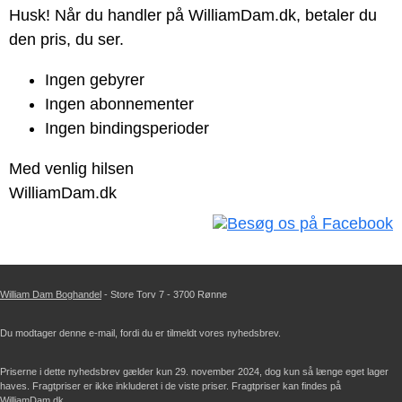
Husk! Når du handler på WilliamDam.dk, betaler du
den pris, du ser.
Ingen gebyrer
Ingen abonnementer
Ingen bindingsperioder
Med venlig hilsen
WilliamDam.dk
William Dam Boghandel
- Store Torv 7 - 3700 Rønne
Du modtager denne e-mail, fordi du er tilmeldt vores nyhedsbrev.
Priserne i dette nyhedsbrev gælder kun 29. november 2024, dog kun så længe eget lager
haves. Fragtpriser er ikke inkluderet i de viste priser. Fragtpriser kan findes på
WilliamDam.dk
.