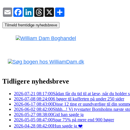
Email
Facebook
LinkedIn
Threads
X
Share
Tilmeld fremtidige nyhedsbreve
Tidligere nyhedsbreve
2026-07-21 08:17:00
Sådan får du tid til at læse, når du holde
2026-07-08 08:24:00
6 bøger til kufferten på under 250 sider
2026-06-17 08:43:00
Disse 12 ting er uundværlige til din somm
2026-06-02 08:42:00
Shhh...! Vi tyvstarter Bornholms næste s
2026-05-27 08:38:00
Gid han sagde ja
2026-05-05 08:47:00
Spar 75% på mere end 900 bøger
2026-04-28 08:42:00
Hun sagde ja ❤️