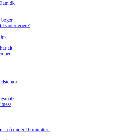
amDam.dk
e bøger
l vinterferien?
ips
har alt
cember
?
bedstemor
ørgsmål?
itness
e – på under 10 minutter!