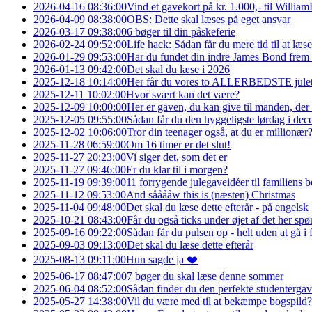
2026-04-16 08:36:00
Vind et gavekort på kr. 1.000,- til Willi
2026-04-09 08:38:00
OBS: Dette skal læses på eget ansvar
2026-03-17 09:38:00
6 bøger til din påskeferie
2026-02-24 09:52:00
Life hack: Sådan får du mere tid til at læs
2026-01-29 09:53:00
Har du fundet din indre James Bond frem ti
2026-01-13 09:42:00
Det skal du læse i 2026
2025-12-18 10:14:00
Her får du vores to ALLERBEDSTE julet
2025-12-11 10:02:00
Hvor svært kan det være?
2025-12-09 10:00:00
Her er gaven, du kan give til manden, der 
2025-12-05 09:55:00
Sådan får du den hyggeligste lørdag i de
2025-12-02 10:06:00
Tror din teenager også, at du er millionær
2025-11-28 06:59:00
Om 16 timer er det slut!
2025-11-27 20:23:00
Vi siger det, som det er
2025-11-27 09:46:00
Er du klar til i morgen?
2025-11-19 09:39:00
11 forrygende julegaveidéer til familiens 
2025-11-12 09:53:00
And sååååw this is (næsten) Christmas
2025-11-04 09:48:00
Det skal du læse dette efterår - på engelsk
2025-10-21 08:43:00
Får du også ticks under øjet af det her sp
2025-09-16 09:22:00
Sådan får du pulsen op - helt uden at gå i f
2025-09-03 09:13:00
Det skal du læse dette efterår
2025-08-13 09:11:00
Hun sagde ja ❤️
2025-06-17 08:47:00
7 bøger du skal læse denne sommer
2025-06-04 08:52:00
Sådan finder du den perfekte studentergav
2025-05-27 14:38:00
Vil du være med til at bekæmpe bogspild?