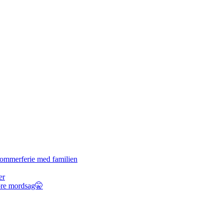
r sommerferie med familien
er
tore mordsag🤫