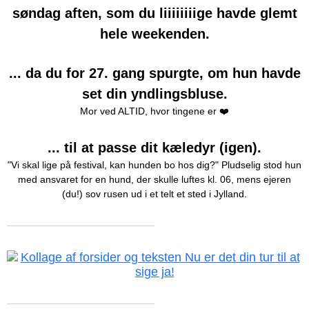
søndag aften, som du liiiiiiiige havde glemt
hele weekenden.
... da du for 27. gang spurgte, om hun havde
set din yndlingsbluse.
Mor ved ALTID, hvor tingene er ❤️
... til at passe dit kæledyr (igen).
"Vi skal lige på festival, kan hunden bo hos dig?" Pludselig stod hun
med ansvaret for en hund, der skulle luftes kl. 06, mens ejeren
(du!) sov rusen ud i et telt et sted i Jylland.