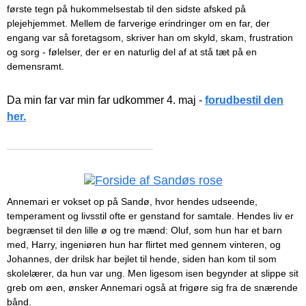
første tegn på hukommelsestab til den sidste afsked på
plejehjemmet. Mellem de farverige erindringer om en far, der
engang var så foretagsom, skriver han om skyld, skam, frustration
og sorg - følelser, der er en naturlig del af at stå tæt på en
demensramt.
Da min far var min far udkommer 4. maj -
forudbestil den
her.
Annemari er vokset op på Sandø, hvor hendes udseende,
temperament og livsstil ofte er genstand for samtale. Hendes liv er
begrænset til den lille ø og tre mænd: Oluf, som hun har et barn
med, Harry, ingeniøren hun har flirtet med gennem vinteren, og
Johannes, der drilsk har bejlet til hende, siden han kom til som
skolelærer, da hun var ung. Men ligesom isen begynder at slippe sit
greb om øen, ønsker Annemari også at frigøre sig fra de snærende
bånd.